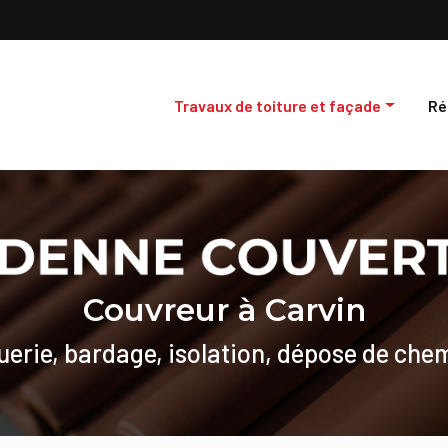
Travaux de toiture et façade
Ré
Couverture
Ré
Zinguerie
Dé
Bardage
Ent
Isolation
Couvreur à Carvin
uerie, bardage, isolation, dépose de che