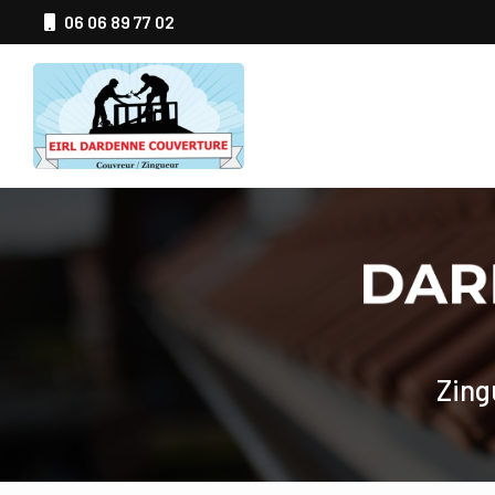
Aller
06 06 89 77 02
au
Navigation principale
contenu
principal
Zing