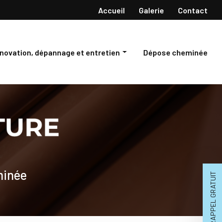
Navigation secondaire
Accueil
Galerie
Contact
novation, dépannage et entretien
Dépose cheminée
novation de charpente et toiture
pannage de toiture
retien de toiture
minée
RAPPEL GRATUIT