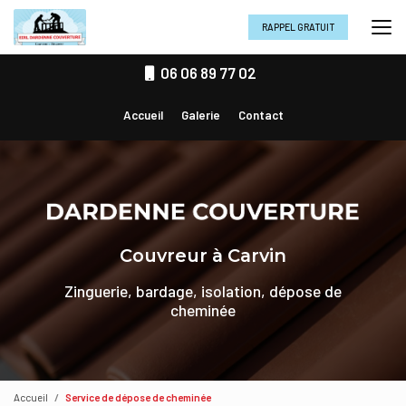
Aller
au
RAPPEL GRATUIT
contenu
principal
06 06 89 77 02
Navigation secondaire
Accueil
Galerie
Contact
Couvreur à Carvin
Zinguerie, bardage, isolation, dépose de
cheminée
Accueil
Service de dépose de cheminée