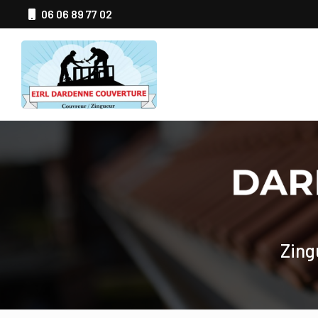
Aller
06 06 89 77 02
au
Navigation principale
contenu
principal
Zing