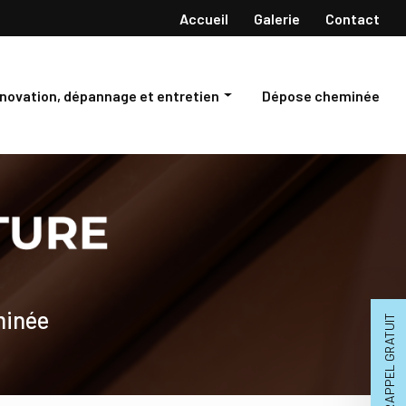
Navigation secondaire
Accueil
Galerie
Contact
novation, dépannage et entretien
Dépose cheminée
novation de charpente et toiture
pannage de toiture
retien de toiture
minée
RAPPEL GRATUIT