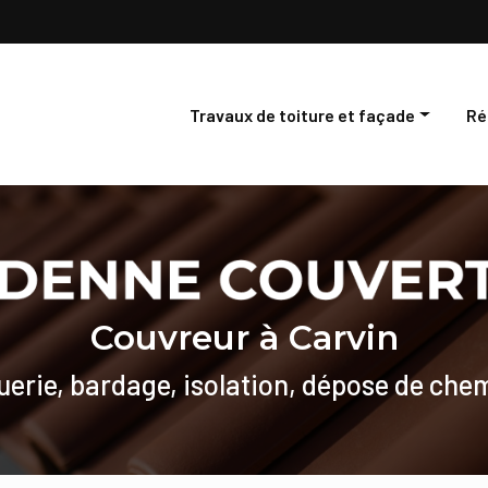
Travaux de toiture et façade
Ré
Couverture
Ré
Zinguerie
Dé
Bardage
Ent
Isolation
Couvreur à Carvin
uerie, bardage, isolation, dépose de che